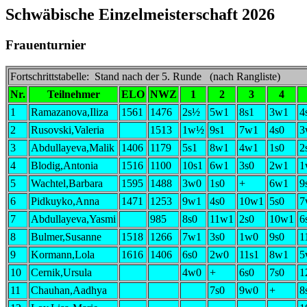
Schwäbische Einzelmeisterschaft 2026
Frauenturnier
Fortschrittstabelle: Stand nach der 5. Runde (nach Rangliste)
Nr.
Teilnehmer
ELO
NWZ
1
2
3
4
1
Ramazanova,Iliza
1561
1476
2s½
5w1
8s1
3w1
4
2
Rusovski,Valeria
1513
1w½
9s1
7w1
4s0
3
3
Abdullayeva,Malik
1406
1179
5s1
8w1
4w1
1s0
2
4
Blodig,Antonia
1516
1100
10s1
6w1
3s0
2w1
1
5
Wachtel,Barbara
1595
1488
3w0
1s0
+
6w1
9
6
Pidkuyko,Anna
1471
1253
9w1
4s0
10w1
5s0
7
7
Abdullayeva,Yasmi
985
8s0
11w1
2s0
10w1
6
8
Bulmer,Susanne
1518
1266
7w1
3s0
1w0
9s0
1
9
Kormann,Lola
1616
1406
6s0
2w0
11s1
8w1
5
10
Cernik,Ursula
4w0
+
6s0
7s0
1
11
Chauhan,Aadhya
7s0
9w0
+
8