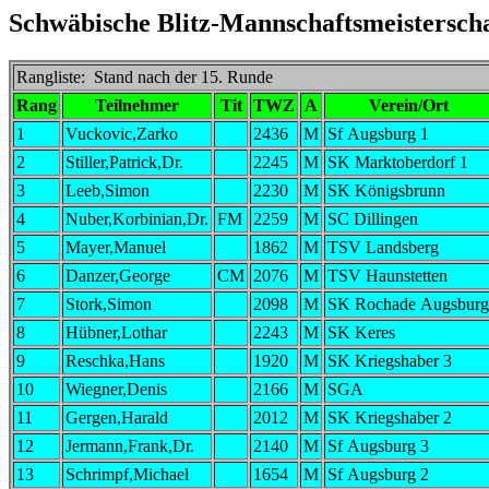
Schwäbische Blitz-Mannschaftsmeisterscha
Rangliste: Stand nach der 15. Runde
Rang
Teilnehmer
Tit
TWZ
A
Verein/Ort
1
Vuckovic,Zarko
2436
M
Sf Augsburg 1
2
Stiller,Patrick,Dr.
2245
M
SK Marktoberdorf 1
3
Leeb,Simon
2230
M
SK Königsbrunn
4
Nuber,Korbinian,Dr.
FM
2259
M
SC Dillingen
5
Mayer,Manuel
1862
M
TSV Landsberg
6
Danzer,George
CM
2076
M
TSV Haunstetten
7
Stork,Simon
2098
M
SK Rochade Augsburg
8
Hübner,Lothar
2243
M
SK Keres
9
Reschka,Hans
1920
M
SK Kriegshaber 3
10
Wiegner,Denis
2166
M
SGA
11
Gergen,Harald
2012
M
SK Kriegshaber 2
12
Jermann,Frank,Dr.
2140
M
Sf Augsburg 3
13
Schrimpf,Michael
1654
M
Sf Augsburg 2