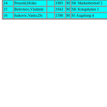
14
Pensold,Heiko
1985
M
SK Marktoberdorf 2
15
Belevtsov,Vladimir
1943
M
SK Kriegshaber 1
16
Isakovic,Vasko,Dr.
1598
M
Sf Augsburg 4