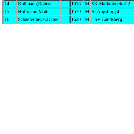
14
Kollmann,Robert
1918
M
SK Marktoberdorf 2
15
Hoffmann,Matti
1579
M
Sf Augsburg 4
16
Schaefermeyer,Daniel
1620
M
TSV Landsberg