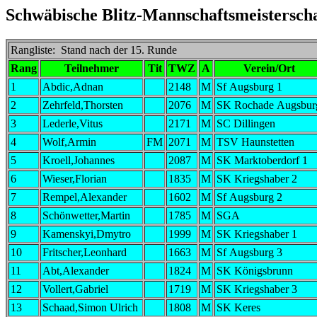
Schwäbische Blitz-Mannschaftsmeisterscha
Rangliste: Stand nach der 15. Runde
Rang
Teilnehmer
Tit
TWZ
A
Verein/Ort
1
Abdic,Adnan
2148
M
Sf Augsburg 1
2
Zehrfeld,Thorsten
2076
M
SK Rochade Augsbur
3
Lederle,Vitus
2171
M
SC Dillingen
4
Wolf,Armin
FM
2071
M
TSV Haunstetten
5
Kroell,Johannes
2087
M
SK Marktoberdorf 1
6
Wieser,Florian
1835
M
SK Kriegshaber 2
7
Rempel,Alexander
1602
M
Sf Augsburg 2
8
Schönwetter,Martin
1785
M
SGA
9
Kamenskyi,Dmytro
1999
M
SK Kriegshaber 1
10
Fritscher,Leonhard
1663
M
Sf Augsburg 3
11
Abt,Alexander
1824
M
SK Königsbrunn
12
Vollert,Gabriel
1719
M
SK Kriegshaber 3
13
Schaad,Simon Ulrich
1808
M
SK Keres