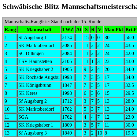
Schwäbische Blitz-Mannschaftsmeisterscha
Mannschafts-Rangliste: Stand nach der 15. Runde
Rang
Mannschaft
TWZ
At
S
R
V
Man.Pkt
Brt.P
1
Sf Augsburg 1
2174
15
0
0
30
56.0
2
SK Marktoberdorf
2085
11
2
2
24
43.5
3
SC Dillingen
2084
11
2
2
24
42.0
4
TSV Haunstetten
2105
11
1
3
23
43.0
5
SK Kriegshaber 2
1905
9
2
4
20
34.0
6
SK Rochade Augsbu
1993
7
3
5
17
34.0
7
SK Königsbrunn
1847
7
3
5
17
32.5
8
SK Keres
1998
6
3
6
15
29.5
9
Sf Augsburg 2
1712
3
7
5
13
28.0
10
SK Marktoberdorf
1762
5
3
7
13
24.0
11
SGA
1762
4
4
7
12
23.0
12
SK Kriegshaber 1
1809
3
5
7
11
30.0
13
Sf Augsburg 3
1840
3
2
10
8
19.5