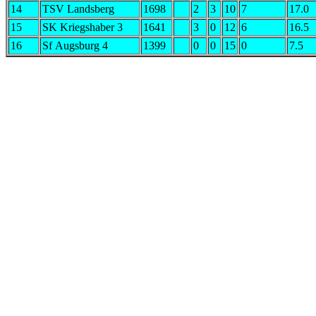
14
TSV Landsberg
1698
2
3
10
7
17.0
15
SK Kriegshaber 3
1641
3
0
12
6
16.5
16
Sf Augsburg 4
1399
0
0
15
0
7.5