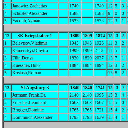
3
Janowitz,Zacharias
1740
1740
12
5
3
4
Schuster,Alexander
1588
1588
9
0
0
5
Yacoub,Ayman
1533
1533
12
3
1
12
SK Kriegshaber 1
1809
1809
1874
15
3
5
1
Belevtsov,Vladimir
1943
1943
1926
11
3
2
2
Kamenskyi,Dmytro
1999
1999
2112
11
5
1
3
Filin,Denys
1820
1820
2037
13
7
1
4
Kuessner,Thilo
1884
1884
1894
12
3
2
5
Kostash,Roman
13
8
2
13
Sf Augsburg 3
1840
1840
1741
15
3
2
1
Jermann,Frank,Dr.
2140
2140
1995
15
3
4
2
Fritscher,Leonhard
1663
1663
1607
15
5
0
3
Brugger,Dominic
1765
1765
1721
15
4
2
4
Dommnich,Alexander
1793
1793
1639
15
4
1