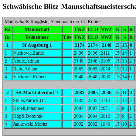
Schwäbische Blitz-Mannschaftsmeisterscha
Mannschafts-Rangliste: Stand nach der 15. Runde
Ra
Mannschaft
TWZ
ELO
NWZ
G
S
R
Br
Teilnehmer
Tite
TWZ
ELO
NWZ
G
S
R
1
Sf Augsburg 1
2174
2174
2148
15
15
0
1
Vuckovic,Zarko
2436
2436
2411
15
14
1
2
Abdic,Adnan
2148
2148
2108
15
13
2
3
Balic,Adnan
2065
2065
2074
15
13
1
4
Vuckovic,Robert
2048
2048
2000
15
14
0
2
SK Marktoberdorf 1
2085
2085
2036
15
11
2
1
Stiller,Patrick,Dr.
2245
2245
2113
15
12
2
2
Kroell,Johannes
2087
2087
2071
15
9
1
3
Höpfl,Dominik
2004
2004
2010
15
9
2
4
Jankowski,Moritz
2002
2002
1949
15
10
2