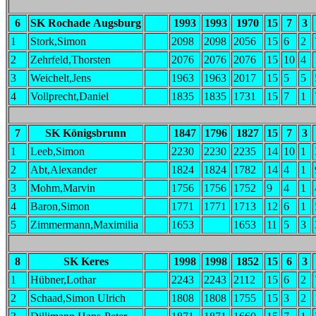
6
SK Rochade Augsburg
1993
1993
1970
15
7
3
1
Stork,Simon
2098
2098
2056
15
6
2
2
Zehrfeld,Thorsten
2076
2076
2076
15
10
4
3
Weichelt,Jens
1963
1963
2017
15
5
5
4
Vollprecht,Daniel
1835
1835
1731
15
7
1
7
SK Königsbrunn
1847
1796
1827
15
7
3
1
Leeb,Simon
2230
2230
2235
14
10
1
2
Abt,Alexander
1824
1824
1782
14
4
1
3
Mohm,Marvin
1756
1756
1752
9
4
1
4
Baron,Simon
1771
1771
1713
12
6
1
5
Zimmermann,Maximilia
1653
1653
11
5
3
8
SK Keres
1998
1998
1852
15
6
3
1
Hübner,Lothar
2243
2243
2112
15
6
2
2
Schaad,Simon Ulrich
1808
1808
1755
15
3
2