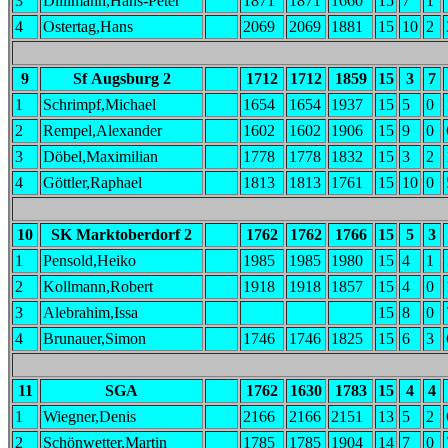
3
Dillimann,Hans-Peter
1871
1871
1660
15
7
1
4
Ostertag,Hans
2069
2069
1881
15
10
2
9
Sf Augsburg 2
1712
1712
1859
15
3
7
1
Schrimpf,Michael
1654
1654
1937
15
5
0
2
Rempel,Alexander
1602
1602
1906
15
9
0
3
Döbel,Maximilian
1778
1778
1832
15
3
2
4
Göttler,Raphael
1813
1813
1761
15
10
0
10
SK Marktoberdorf 2
1762
1762
1766
15
5
3
1
Pensold,Heiko
1985
1985
1980
15
4
1
2
Kollmann,Robert
1918
1918
1857
15
4
0
3
Alebrahim,Issa
15
8
0
4
Brunauer,Simon
1746
1746
1825
15
6
3
11
SGA
1762
1630
1783
15
4
4
1
Wiegner,Denis
2166
2166
2151
13
5
2
2
Schönwetter,Martin
1785
1785
1904
14
7
0