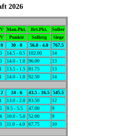
ft 2026
V
Man.Pkt.
Brt.Pkt.
SoBer
V
Punkte
SoBerg
Siege
0
30 - 0
56.0 - 4.0
767.5
0
14.5 - 0.5
102.00
14
0
14.0 - 1.0
96.00
13
1
13.5 - 1.5
81.75
13
1
14.0 - 1.0
92.50
14
2
24 - 6
43.5 - 16.5
545.5
1
13.0 - 2.0
83.50
12
5
9.5 - 5.5
47.00
9
4
10.0 - 5.0
52.00
9
3
11.0 - 4.0
67.75
10