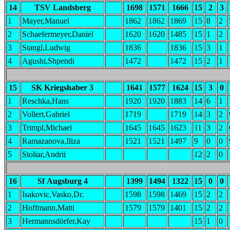
14
TSV Landsberg
1698
1571
1666
15
2
3
1
Mayer,Manuel
1862
1862
1869
15
8
2
2
Schaefermeyer,Daniel
1620
1620
1485
15
1
2
3
Stangl,Ludwig
1836
1836
15
3
1
4
Agushi,Shpendi
1472
1472
15
2
1
15
SK Kriegshaber 3
1641
1577
1624
15
3
0
1
Reschka,Hans
1920
1920
1883
14
6
1
2
Vollert,Gabriel
1719
1719
14
3
2
3
Trimpl,Michael
1645
1645
1623
11
3
2
4
Ramazanova,Iliza
1521
1521
1497
9
0
0
5
Stoliar,Andrii
12
2
0
16
Sf Augsburg 4
1399
1494
1322
15
0
0
1
Isakovic,Vasko,Dr.
1598
1598
1469
15
2
2
2
Hoffmann,Matti
1579
1579
1401
15
2
2
3
Hermannsdörfer,Kay
15
1
0