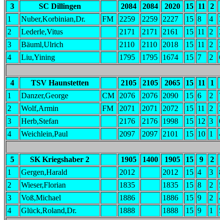
3
SC Dillingen
2084
2084
2020
15
11
2
1
Nuber,Korbinian,Dr.
FM
2259
2259
2227
15
8
4
2
Lederle,Vitus
2171
2171
2161
15
11
2
3
Bäuml,Ulrich
2110
2110
2018
15
11
2
4
Liu,Yining
1795
1795
1674
15
7
2
4
TSV Haunstetten
2105
2105
2065
15
11
1
1
Danzer,George
CM
2076
2076
2090
15
6
2
2
Wolf,Armin
FM
2071
2071
2072
15
11
2
3
Herb,Stefan
2176
2176
1998
15
12
3
4
Weichlein,Paul
2097
2097
2101
15
10
1
5
SK Kriegshaber 2
1905
1400
1905
15
9
2
1
Gergen,Harald
2012
2012
15
4
3
2
Wieser,Florian
1835
1835
15
8
2
3
Voß,Michael
1886
1886
15
9
2
4
Glück,Roland,Dr.
1888
1888
15
9
1