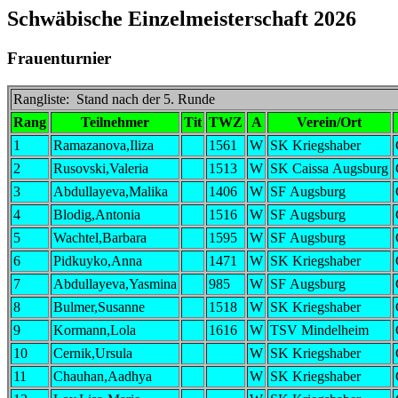
Schwäbische Einzelmeisterschaft 2026
Frauenturnier
Rangliste: Stand nach der 5. Runde
Rang
Teilnehmer
Tit
TWZ
A
Verein/Ort
1
Ramazanova,Iliza
1561
W
SK Kriegshaber
2
Rusovski,Valeria
1513
W
SK Caissa Augsburg
3
Abdullayeva,Malika
1406
W
SF Augsburg
4
Blodig,Antonia
1516
W
SF Augsburg
5
Wachtel,Barbara
1595
W
SF Augsburg
6
Pidkuyko,Anna
1471
W
SK Kriegshaber
7
Abdullayeva,Yasmina
985
W
SF Augsburg
8
Bulmer,Susanne
1518
W
SK Kriegshaber
9
Kormann,Lola
1616
W
TSV Mindelheim
10
Cernik,Ursula
W
SK Kriegshaber
11
Chauhan,Aadhya
W
SK Kriegshaber