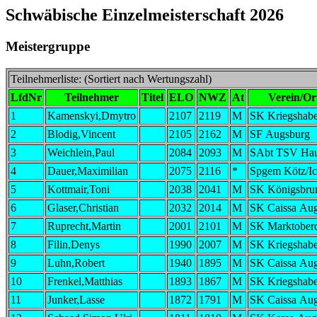
Schwäbische Einzelmeisterschaft 2026
Meistergruppe
Teilnehmerliste: (Sortiert nach Wertungszahl)
LfdNr
Teilnehmer
Titel
ELO
NWZ
At
Verein/Or
1
Kamenskyi,Dmytro
2107
2119
M
SK Kriegshabe
2
Blodig,Vincent
2105
2162
M
SF Augsburg
3
Weichlein,Paul
2084
2093
M
SAbt TSV Hau
4
Dauer,Maximilian
2075
2116
*
Spgem Kötz/I
5
Kottmair,Toni
2038
2041
M
SK Königsbru
6
Glaser,Christian
2032
2014
M
SK Caissa Au
7
Ruprecht,Martin
2001
2101
M
SK Marktober
8
Filin,Denys
1990
2007
M
SK Kriegshabe
9
Luhn,Robert
1940
1895
M
SK Caissa Au
10
Frenkel,Matthias
1893
1867
M
SK Kriegshabe
11
Junker,Lasse
1872
1791
M
SK Caissa Au