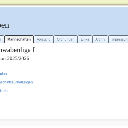
ben
n
Mannschaften
Vorstand
Ordnungen
Links
Archiv
Impressu
hwabenliga I
son 2025/2026
lplan
schaftsaufstellungen
karte