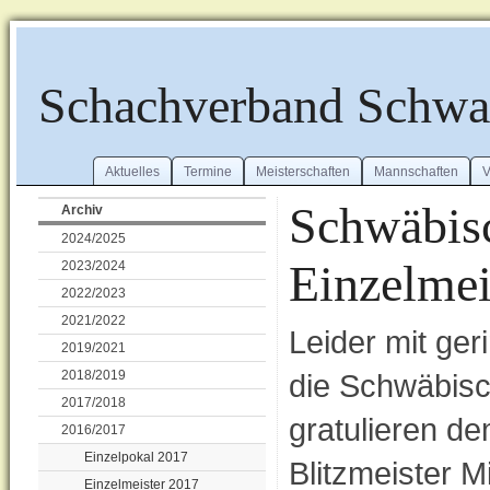
Schachverband Schw
Aktuelles
Termine
Meisterschaften
Mannschaften
V
Schwäbisc
Archiv
2024/2025
Einzelmei
2023/2024
2022/2023
2021/2022
Leider mit ge
2019/2021
2018/2019
die Schwäbisch
2017/2018
gratulieren d
2016/2017
Einzelpokal 2017
Blitzmeister M
Einzelmeister 2017