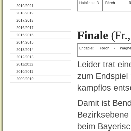
Halbfinale B:
Förch
-
R
2019/2021
2018/2019
2017/2018
2016/2017
Finale
(Fr.
2015/2016
2014/2015
Endspiel:
Förch
-
Wagn
2013/2014
2012/2013
Leider trat ei
2011/2012
2010/2011
zum Endspiel 
2009/2010
kampflos ents
Damit ist Ben
Bezirksebene 
beim Bayerisc