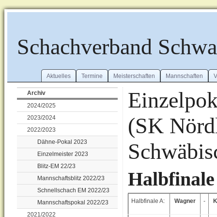
Schachverband Schw
Aktuelles
Termine
Meisterschaften
Mannschaften
V
Einzelpok
Archiv
2024/2025
(SK Nördl
2023/2024
2022/2023
Dähne-Pokal 2023
Schwäbisc
Einzelmeister 2023
Blitz-EM 22/23
Halbfinale
Mannschaftsblitz 2022/23
Schnellschach EM 2022/23
Halbfinale A:
Wagner
-
K
Mannschaftspokal 2022/23
2021/2022