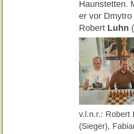
Haunstetten. M
er vor Dmytr
Robert
Luhn
(
v.l.n.r.: Robert
(Sieger)
, Fabia