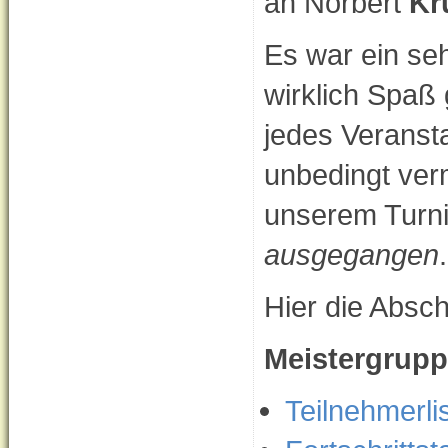
an Norbert
Kr
Es war ein se
wirklich Spaß
jedes Veranst
unbedingt ve
unserem Turni
ausgegangen
.
Hier die Abschl
Meistergrup
Teilnehmerli