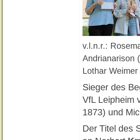
v.l.n.r.: Rosem
Andrianarison (
Lothar Weimer (
Sieger des Be
VfL Leipheim 
1873) und Mi
Der Titel des