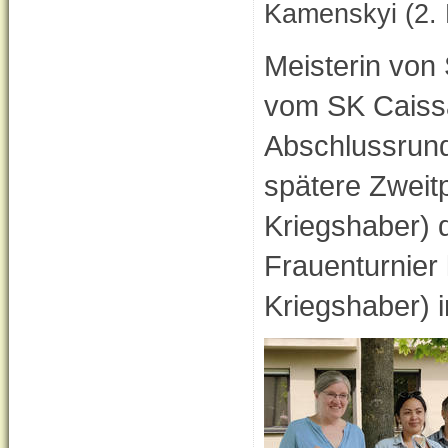
Kamenskyi (2. 
Meisterin vo
vom SK Caissa
Abschlussrund
spätere Zweit
Kriegshaber) 
Frauenturnie
Kriegshaber) i