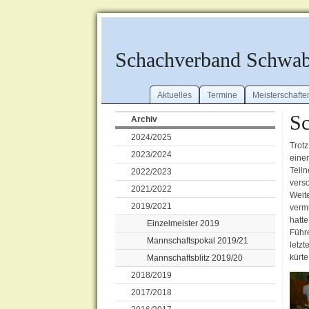
Schachverband Schwa
Aktuelles
Termine
Meisterschafte
Sc
Archiv
2024/2025
Trot
2023/2024
eine
Teil
2022/2023
vers
2021/2022
Weit
2019/2021
verm
hatt
Einzelmeister 2019
Führ
Mannschaftspokal 2019/21
letz
kürt
Mannschaftsblitz 2019/20
2018/2019
2017/2018