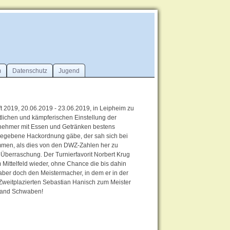
m
Datenschutz
Jugend
ft 2019, 20.06.2019 - 23.06.2019, in Leipheim zu
lichen und kämpferischen Einstellung der
ilnehmer mit Essen und Getränken bestens
vorgegebene Hackordnung gäbe, der sah sich bei
ammen, als dies von den DWZ-Zahlen her zu
Überraschung. Der Turnierfavorit Norbert Krug
 Mittelfeld wieder, ohne Chance die bis dahin
aber doch den Meistermacher, in dem er in der
 Zweitplazierten Sebastian Hanisch zum Meister
rband Schwaben!