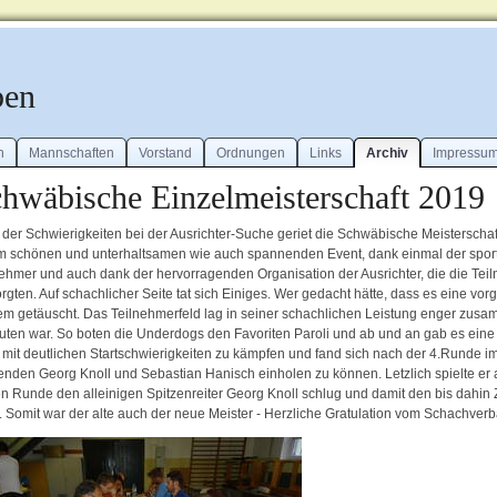
ben
n
Mannschaften
Vorstand
Ordnungen
Links
Archiv
Impressu
hwäbische Einzelmeisterschaft 2019
z der Schwierigkeiten bei der Ausrichter-Suche geriet die Schwäbische Meisterscha
m schönen und unterhaltsamen wie auch spannenden Event, dank einmal der sport
nehmer und auch dank der hervorragenden Organisation der Ausrichter, die die Te
orgten. Auf schachlicher Seite tat sich Einiges. Wer gedacht hätte, dass es eine 
em getäuscht. Das Teilnehmerfeld lag in seiner schachlichen Leistung enger zus
uten war. So boten die Underdogs den Favoriten Paroli und ab und an gab es eine 
e mit deutlichen Startschwierigkeiten zu kämpfen und fand sich nach der 4.Runde im
enden Georg Knoll und Sebastian Hanisch einholen zu können. Letzlich spielte er 
ten Runde den alleinigen Spitzenreiter Georg Knoll schlug und damit den bis dahin
e. Somit war der alte auch der neue Meister - Herzliche Gratulation vom Schachve