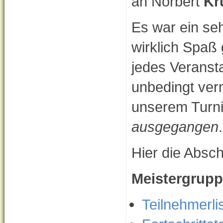
an Norbert
Kr
Es war ein se
wirklich Spaß
jedes Veranst
unbedingt ve
unserem Turni
ausgegangen
.
Hier die Abschl
Meistergrup
Teilnehmerli