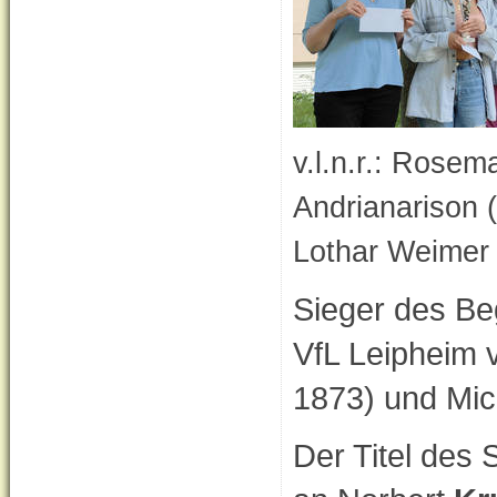
v.l.n.r.: Rosem
Andrianarison (
Lothar Weimer (
Sieger des Be
VfL Leipheim 
1873) und Mi
Der Titel des