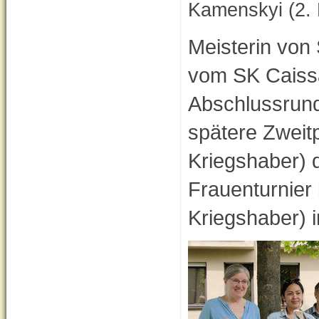
Kamenskyi (2. 
Meisterin vo
vom SK Caissa
Abschlussrund
spätere Zweit
Kriegshaber) 
Frauenturnie
Kriegshaber) i