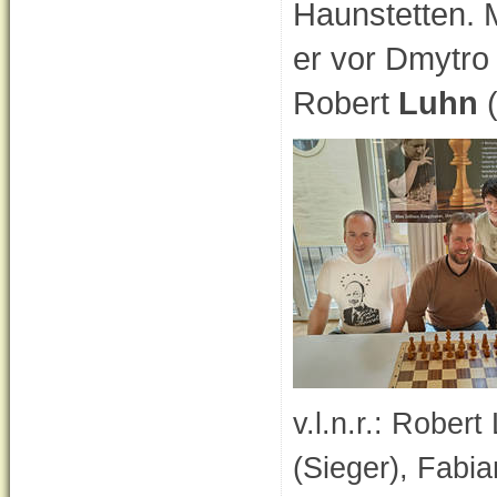
Haunstetten. M
er vor Dmytr
Robert
Luhn
(
v.l.n.r.: Robert
(Sieger)
, Fabia