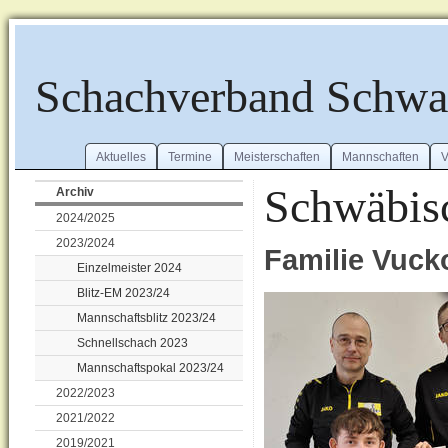
Schachverband Schw
Aktuelles
Termine
Meisterschaften
Mannschaften
V
Schwäbisc
Archiv
2024/2025
2023/2024
Familie Vucko
Einzelmeister 2024
Blitz-EM 2023/24
Mannschaftsblitz 2023/24
Schnellschach 2023
Mannschaftspokal 2023/24
2022/2023
2021/2022
2019/2021