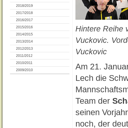
2018/2019
2017/2018
2016/2017
Hintere Reihe v
2015/2016
2014/2015
Vuckovic. Vorde
2013/2014
2012/2013
Vuckovic
2011/2012
2010/2011
Am 21. Januar
2009/2010
Lech die Schw
Mannschaftsme
Team der
Sch
seinen Vorjah
noch, der deut