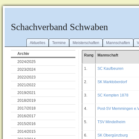
Schachverband Schwaben
Aktuelles
Termine
Meisterschaften
Mannschaften
V
Archiv
Rang
Mannschaft
2024/2025
1.
SC Kaufbeuren
2023/2024
2022/2023
2.
SK Marktoberdorf
2021/2022
2019/2021
3.
SC Kempten 1878
2018/2019
2017/2018
4.
Post-SV Memmingen e.V
2016/2017
5.
TSV Mindelheim
2015/2016
2014/2015
6.
SK Obergünzburg