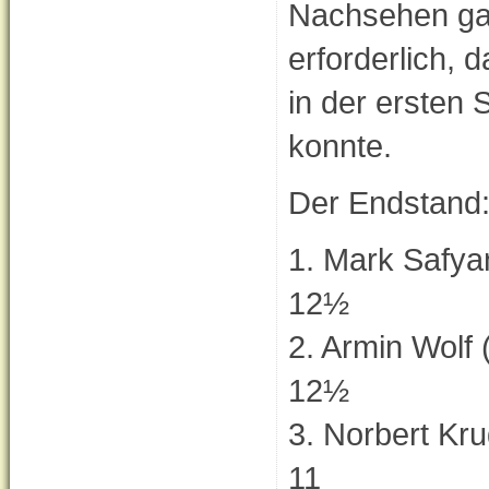
Nachsehen gab
erforderlich,
in der ersten 
konnte.
Der Endstand
1. Mark S
12½
2. Armin 
12½
3. Norbe
11