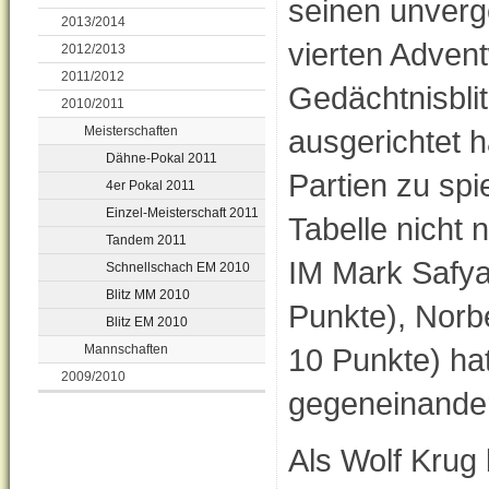
seinen unverg
2013/2014
vierten Adven
2012/2013
2011/2012
Gedächtnisblit
2010/2011
Meisterschaften
ausgerichtet 
Dähne-Pokal 2011
Partien zu spi
4er Pokal 2011
Einzel-Meisterschaft 2011
Tabelle nicht n
Tandem 2011
IM Mark Safya
Schnellschach EM 2010
Blitz MM 2010
Punkte), Norb
Blitz EM 2010
Mannschaften
10 Punkte) ha
2009/2010
gegeneinander
Als Wolf Kru