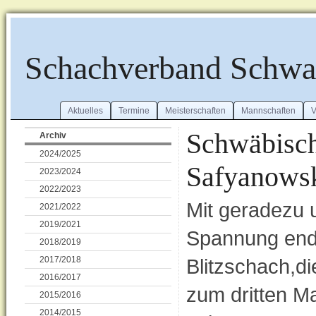
Schachverband Schw
Aktuelles
Termine
Meisterschaften
Mannschaften
V
Schwäbisch
Archiv
2024/2025
Safyanowsk
2023/2024
2022/2023
Mit geradezu 
2021/2022
2019/2021
Spannung ende
2018/2019
2017/2018
Blitzschach,d
2016/2017
zum dritten M
2015/2016
2014/2015