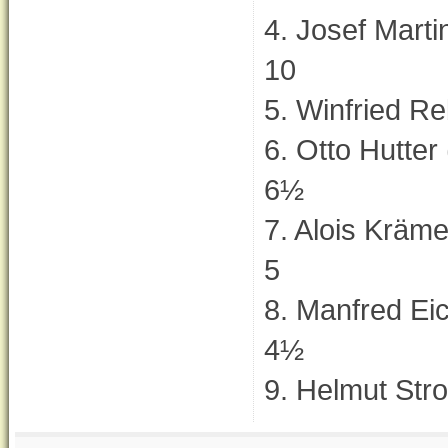
4. Josef
10
5. Winfri
6. Otto
6½
7. Aloi
5
8. Manfre
4½
9. Helmu