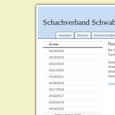
Schachverband Schwa
Aktuelles
Termine
Meisterschafte
Nor
Archiv
Die 
2024/2025
Turn
2023/2024
Dabei
2022/2023
Schw
2021/2022
Ulri
Teil
2019/2021
2018/2019
Erge
2017/2018
2016/2017
2015/2016
2014/2015