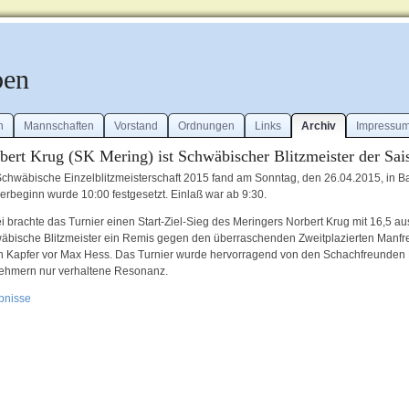
ben
n
Mannschaften
Vorstand
Ordnungen
Links
Archiv
Impressu
bert Krug (SK Mering) ist Schwäbischer Blitzmeister der Sa
Schwäbische Einzelblitzmeisterschaft 2015 fand am Sonntag, den 26.04.2015, in B
ierbeginn wurde 10:00 festgesetzt. Einlaß war ab 9:30.
 brachte das Turnier einen Start-Ziel-Sieg des Meringers Norbert Krug mit 16,5 au
äbische Blitzmeister ein Remis gegen den überraschenden Zweitplazierten Manfre
ch Kapfer vor Max Hess. Das Turnier wurde hervorragend von den Schachfreunden 
nehmern nur verhaltene Resonanz.
bnisse