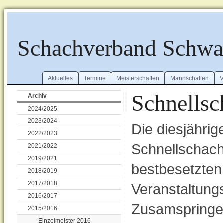
Schachverband Schw
Aktuelles
Termine
Meisterschaften
Mannschaften
V
Schnells
Archiv
2024/2025
2023/2024
Die diesjähri
2022/2023
Schnellschach
2021/2022
2019/2021
bestbesetzten 
2018/2019
2017/2018
Veranstaltung
2016/2017
Zusamspringer
2015/2016
Einzelmeister 2016