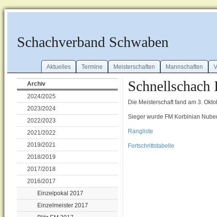
Schachverband Schwaben
Aktuelles
Termine
Meisterschaften
Mannschaften
V
Schnellschach 
Archiv
2024/2025
Die Meisterschaft fand am 3. Okto
2023/2024
Sieger wurde FM Korbinian Nuber
2022/2023
Rangliste
2021/2022
2019/2021
Fortschrittstabelle
2018/2019
2017/2018
2016/2017
Einzelpokal 2017
Einzelmeister 2017