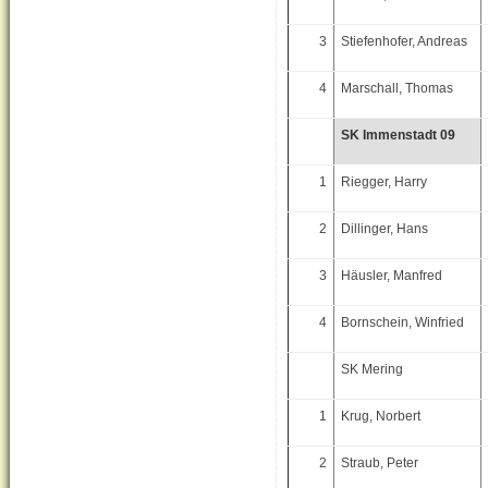
3
Stiefenhofer, Andreas
4
Marschall, Thomas
SK Immenstadt 09
1
Riegger, Harry
2
Dillinger, Hans
3
Häusler, Manfred
4
Bornschein, Winfried
SK Mering
1
Krug, Norbert
2
Straub, Peter