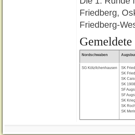
Die 1. Runde 
Friedberg, Osk
Friedberg-West
Gemeldete
Nordschwaben
Augsbu
SG Kötz/Ichenhausen
SK Fried
SK Fried
SK Cais
SK 1908
SF Augs
SF Augsb
SK Krie
SK Roch
SK Meri