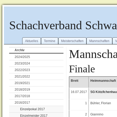
Schachverband Schw
Aktuelles
Termine
Meisterschaften
Mannschaften
V
Mannscha
Archiv
2024/2025
2023/2024
Finale
2022/2023
2021/2022
Brett
Heimmannschaft
2019/2021
2018/2019
16.07.2017
SG Kötz/Ichenha
2017/2018
2016/2017
1
Bühler, Florian
Einzelpokal 2017
2
Giannino
Einzelmeister 2017