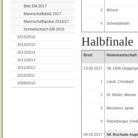
Blitz EM 2017
3
Blösch
Mannschaftsblitz 2017
Mannschaftspokal 2016/17
4
Schwabedahl
Schnellschach EM 2016
Halbfinale
2015/2016
2014/2015
2013/2014
Brett
Heimmannschaft
2012/2013
2011/2012
23.04.2017
SK 1908 Gögging
2010/2011
1
Lipok, Christoph
2009/2010
2
Dr. Müller, Werner
3
Meszaros, Ignac
4
Petzelberger, Fer
09.04.2017
SK Rochade Aug