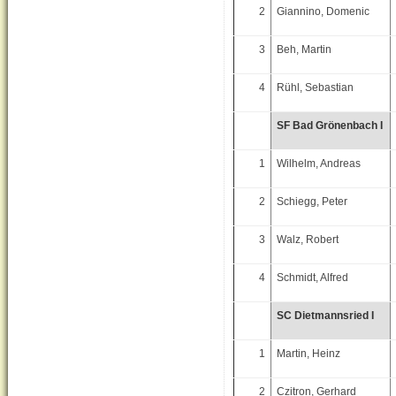
2
Giannino, Domenic
3
Beh, Martin
4
Rühl, Sebastian
SF Bad Grönenbach I
1
Wilhelm, Andreas
2
Schiegg, Peter
3
Walz, Robert
4
Schmidt, Alfred
SC Dietmannsried I
1
Martin, Heinz
2
Czitron, Gerhard