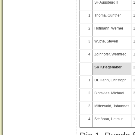
SF Augsburg II
1
Thoma, Gunther
2
Hofmann, Werner
3
Wuthe, Steven
4
Zolnhofer, Wernfred
SK Kriegshaber
1
Dr. Hahn, Christoph
2
Bintakies, Michael
3
Mitterwald, Johannes
4
Schönau, Helmut