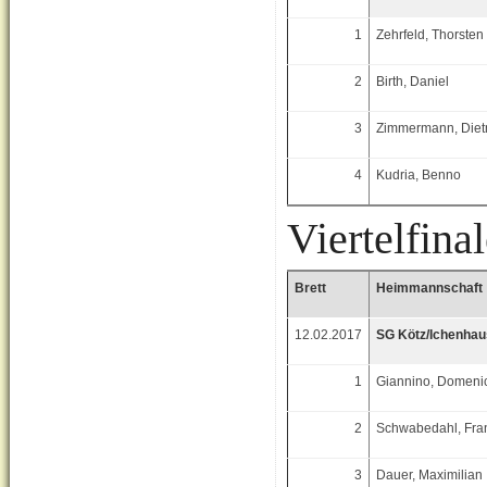
1
Zehrfeld, Thorsten
2
Birth, Daniel
3
Zimmermann, Diet
4
Kudria, Benno
Viertelfina
Brett
Heimmannschaft
12.02.2017
SG Kötz/Ichenha
1
Giannino, Domeni
2
Schwabedahl, Fra
3
Dauer, Maximilian