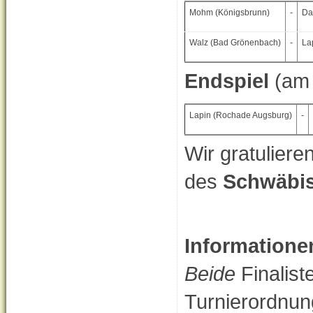
Mohm (Königsbrunn)
-
Da
Walz (Bad Grönenbach)
-
La
Endspiel
(am 
Lapin (Rochade Augsburg)
-
Wir gratuliere
des
Schwäbis
Informatione
Beide
Finalist
Turnierordnun