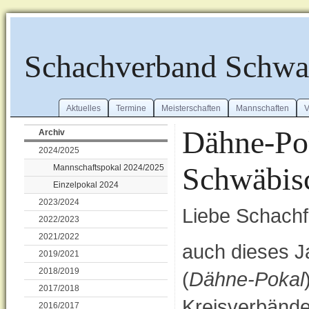
Schachverband Schw
Aktuelles
Termine
Meisterschaften
Mannschaften
V
Dähne-Pok
Archiv
2024/2025
Schwäbisc
Mannschaftspokal 2024/2025
Einzelpokal 2024
2023/2024
Liebe Schachf
2022/2023
2021/2022
auch dieses J
2019/2021
2018/2019
(
Dähne-Pokal
2017/2018
Kreisverbände
2016/2017