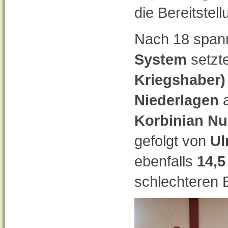
die Bereitstell
Nach 18 span
System
setzt
Kriegshaber)
Niederlagen
a
Korbinian Nu
gefolgt von
Ul
ebenfalls
14,5
schlechteren