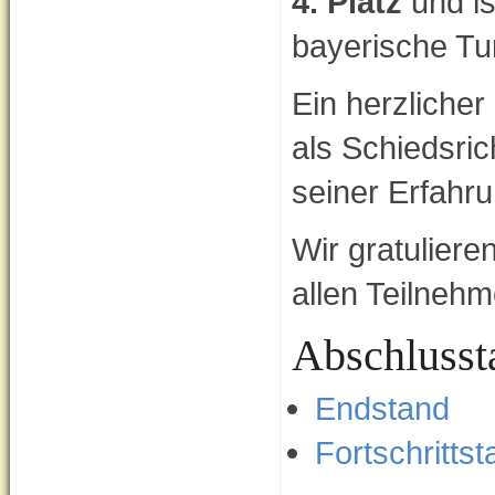
4. Platz
und is
bayerische Tur
Ein herzliche
als Schiedsrich
seiner Erfahru
Wir gratulier
allen Teilnehm
Abschlusst
Endstand
Fortschrittst