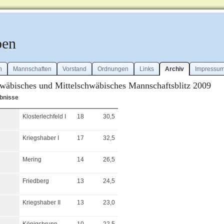
ben
n
Mannschaften
Vorstand
Ordnungen
Links
Archiv
Impressu
wäbisches und Mittelschwäbisches Mannschaftsblitz 2009
bnisse
Klosterlechfeld I
18
30,5
Kriegshaber I
17
32,5
Mering
14
26,5
Friedberg
13
24,5
Kriegshaber II
13
23,0