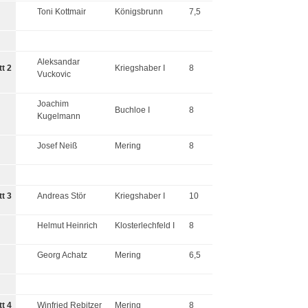
Toni Kottmair
Königsbrunn
7,5
Aleksandar
tt 2
Kriegshaber I
8
Vuckovic
Joachim
Buchloe I
8
Kugelmann
Josef Neiß
Mering
8
tt 3
Andreas Stör
Kriegshaber I
10
Helmut Heinrich
Klosterlechfeld I
8
Georg Achatz
Mering
6,5
tt 4
Winfried Rebitzer
Mering
8