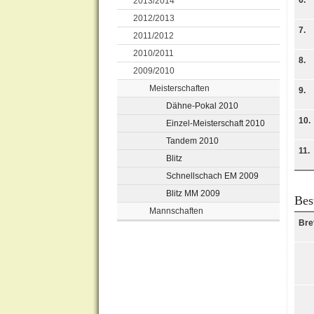
6.
2013/2014
2012/2013
7.
2011/2012
2010/2011
8.
2009/2010
Meisterschaften
9.
Dähne-Pokal 2010
10.
Einzel-Meisterschaft 2010
Tandem 2010
11.
Blitz
Schnellschach EM 2009
Blitz MM 2009
Bes
Mannschaften
Bre