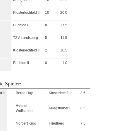
Königsbrunn
10
22,5
Klosterlechfeld III
10
20,0
Buchloe I
8
17,5
TSV Landsberg
5
11,5
Klosterlechfeld II
2
10,5
Buchloe II
0
1,0
te Spieler:
tt 1
Bernd Hoy
Klosterlechfeld I
8,5
Helmut
Kriegshaber I
8,5
Wolfsteiner
Norbert Krug
Friedberg
7,5