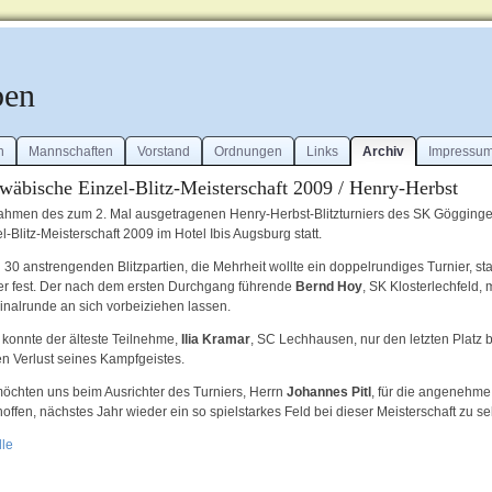
ben
n
Mannschaften
Vorstand
Ordnungen
Links
Archiv
Impressu
wäbische Einzel-Blitz-Meisterschaft 2009 / Henry-Herbst
ahmen des zum 2. Mal ausgetragenen Henry-Herbst-Blitzturniers des SK Göggin
l-Blitz-Meisterschaft 2009 im Hotel Ibis Augsburg statt.
 30 anstrengenden Blitzpartien, die Mehrheit wollte ein doppelrundiges Turnier, st
er fest. Der nach dem ersten Durchgang führende
Bernd Hoy
, SK Klosterlechfeld
Finalrunde an sich vorbeiziehen lassen.
 konnte der älteste Teilnehme,
Ilia Kramar
, SC Lechhausen, nur den letzten Platz b
en Verlust seines Kampfgeistes.
möchten uns beim Ausrichter des Turniers, Herrn
Johannes Pitl
, für die angenehm
offen, nächstes Jahr wieder ein so spielstarkes Feld bei dieser Meisterschaft zu s
lle