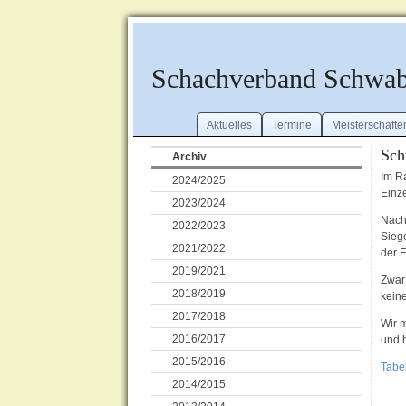
Schachverband Schwa
Aktuelles
Termine
Meisterschafte
Sch
Archiv
Im R
2024/2025
Einze
2023/2024
Nach
2022/2023
Sieg
2021/2022
der 
2019/2021
Zwar
2018/2019
kein
2017/2018
Wir 
2016/2017
und h
2015/2016
Tabe
2014/2015