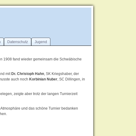
m
Datenschutz
Jugend
gen 1908 fand wieder gemeinsam die Schwäbische
and mit
Dr. Christoph Hahn
, SK Kriegshaber, der
, musste auch noch
Korbinian Nuber
, SC Dillingen, in
elegen, zeigte aber trotz der langen Turnierzeit
e Atmosphäre und das schöne Turnier bedanken
ehen.