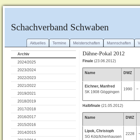
Schachverband Schwaben
Aktuelles
Termine
Meisterschaften
Mannschaften
V
Dähne-Pokal 2012
Archiv
Finale
(23.06.2012)
2024/2025
2023/2024
Name
DWZ
2022/2023
2021/2022
Eichner, Manfred
1990
−
SK 1908 Göggingen
2019/2021
2018/2019
Halbfinale
(21.05.2012)
2017/2018
2016/2017
Name
DWZ
2015/2016
Lipok, Christoph
2014/2015
2228
SG Kötz/Ichenhausen