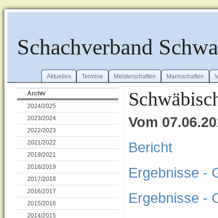
Schachverband Schw
Aktuelles
Termine
Meisterschaften
Mannschaften
V
Schwäbisch
Archiv
2024/2025
Vom 07.06.20
2023/2024
2022/2023
2021/2022
Bericht
2019/2021
2018/2019
Ergebnisse -
2017/2018
2016/2017
Ergebnisse - 
2015/2016
2014/2015