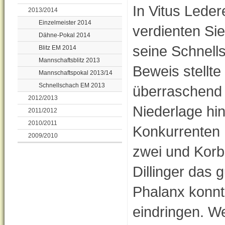
In Vitus Leder
2013/2014
Einzelmeister 2014
verdienten Sie
Dähne-Pokal 2014
seine Schnells
Blitz EM 2014
Mannschaftsblitz 2013
Beweis stellte
Mannschaftspokal 2013/14
Schnellschach EM 2013
überraschend 
2012/2013
Niederlage hi
2011/2012
2010/2011
Konkurrenten 
2009/2010
zwei und Korbi
Dillinger das 
Phalanx konnte
eindringen. We