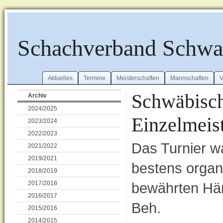
Schachverband Schw
Aktuelles
Termine
Meisterschaften
Mannschaften
V
Schwäbisch
Archiv
2024/2025
Einzelmeis
2023/2024
2022/2023
Das Turnier w
2021/2022
2019/2021
bestens organi
2018/2019
2017/2018
bewährten Hän
2016/2017
Beh.
2015/2016
2014/2015