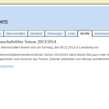
ben
n
Mannschaften
Vorstand
Ordnungen
Links
Archiv
Impressu
nschaftsblitz Saison 2013/2014
 Mannschaften fanden sich am Sonntag, den 08.12.2013 in Landsberg ein.
Mannschaftsblitzmeisterschaft der Saison 2013/2014 stand dieses Mal ganz unter
gefochten und souverän das Turnier. Dahinter platzierten sich Mering und Memmi
rgebnisse