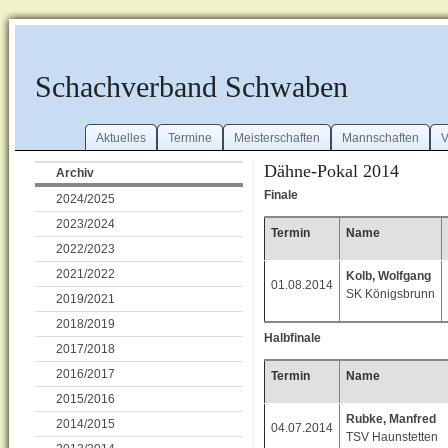
Schachverband Schwaben
Aktuelles
Termine
Meisterschaften
Mannschaften
V
Dähne-Pokal 2014
Archiv
Finale
2024/2025
2023/2024
Termin
Name
2022/2023
2021/2022
Kolb, Wolfgang
01.08.2014
SK Königsbrunn
2019/2021
2018/2019
Halbfinale
2017/2018
2016/2017
Termin
Name
2015/2016
Rubke, Manfred
2014/2015
04.07.2014
TSV Haunstetten